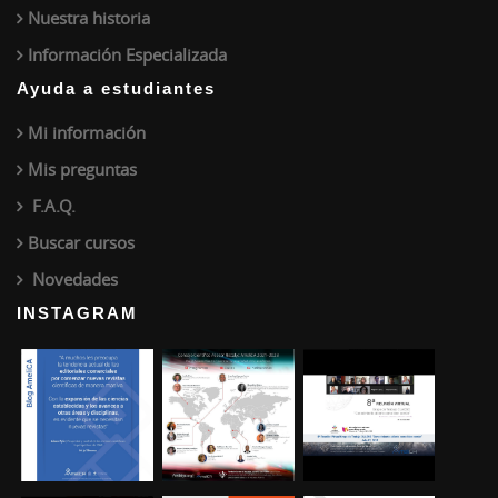
Nuestra historia
Información Especializada
Ayuda a estudiantes
Mi información
Mis preguntas
F.A.Q.
Buscar cursos
Novedades
INSTAGRAM